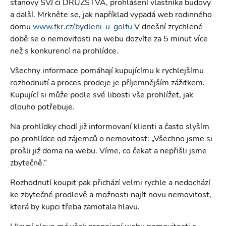
stanovy SVJ či DRUŽSTVA, prohlášení vlastníka budovy
a další. Mrkněte se, jak například vypadá web rodinného
domu
www.fkr.cz/bydleni-u-golfu
V dnešní zrychlené
době se o nemovitosti na webu dozvíte za 5 minut více
než s​ ​konkurencí na prohlídce.
Všechny informace pomáhají kupujícímu k rychlejšímu
rozhodnutí ​a proces prodeje je příjemnějším ​zážitkem.
Kupující si může podle své libosti vše prohlížet, jak
dlouho potřebuje.
Na prohlídky chodí již informovaní klienti a často slyším
po prohlídce od zájemců o nemovitost: „Všechno jsme si
prošli již doma na webu. Víme, co čekat a nepřišli jsme
zbytečně.“
Rozhodnutí koupit pak přichází velmi rychle a nedochází
ke zbytečné prodlevě a možnosti najít novu nemovitost,
která by kupci třeba zamotala hlavu.