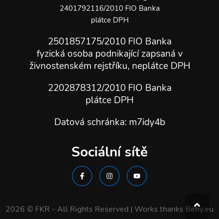
2401792116/2010 FIO Banka
plátce DPH
2501857175/2010 FIO Banka
fyzická osoba podnikající zapsaná v
živnostenském rejstříku, neplátce DPH
2202878312/2010
FIO Banka
plátce DPH
Datová schránka: m7idy4b
Sociální sítě
2026 © FKR - All Rights Reserved | Works thanks
Behy.eu