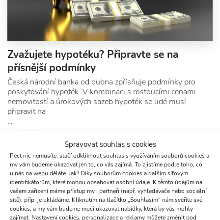
Zvažujete hypotéku? Připravte se na
přísnější podmínky
Česká národní banka od dubna zpřísňuje podmínky pro
poskytování hypoték. V kombinaci s rostoucími cenami
nemovitostí a úrokových sazeb hypoték se lidé musí
připravit na
…
Celý článek
Spravovat souhlas s cookies
Péct nic nemusíte, stačí odkliknout souhlas s využíváním souborů cookies a
my vám budeme ukazovat jen to, co vás zajímá. To zjistíme podle toho, co
u nás na webu děláte. Jak? Díky souborům cookies a dalším síťovým
identifikátorům, které mohou obsahovat osobní údaje. K těmto údajům na
vašem zařízení máme přístup my i partneři (např. vyhledávače nebo sociální
sítě), příp. je ukládáme. Kliknutím na tlačítko „Souhlasím“ nám svěříte své
cookies, a my vám budeme moci ukazovat nabídky, která by vás mohly
zajímat. Nastavení cookies, personalizace a reklamy můžete změnit pod