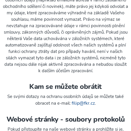
osobních údajů (například emailová adresa v rámci zasílaného
obchodního sdělení či novinek), máte právo jej kdykoli odvolat a
my údaje, které zpracováváme výhradně na základě Vašeho
souhlasu, máme povinnost vymazat. Právo na výmaz se
nevztahuje na zpracovávané údaje v rámci povinnosti plnění
smlouvy, zákonných důvodů, či oprávněných zájmů. Pokud jsou
některá Vaše data uchovávána v záložních systémech, které
automatizovaně zajišťují odolnost všech našich systémů a plní
funkci ochrany ztráty dat pro případy havárií, není v našich
silách vymazat tyto data i ze záložních systémů, nicméně tyto
data nejsou dále nijak aktivně zpracovávána a nebudou sloužit
k dalším účelům zpracování.
Kam se můžete obrátit
Se svými dotazy na ochranu osobních údajů se můžete také
filip@fkr.cz
obracet na e-mail:
.
Webové stránky - soubory protokolů
Pokud přistoupíte na naše webové stránky a prohlížíte si je,