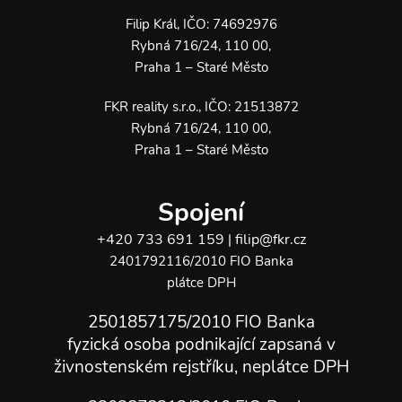
Filip Král, IČO: 74692976
Rybná 716/24, 110 00,
Praha 1 – Staré Město
FKR reality s.r.o., IČO: 21513872
Rybná 716/24, 110 00,
Praha 1 – Staré Město
Spojení
+420 733 691 159
filip@fkr.cz
|
2401792116/2010 FIO Banka
plátce DPH
2501857175/2010 FIO Banka
fyzická osoba podnikající zapsaná v
živnostenském rejstříku, neplátce DPH