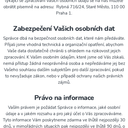
týkající se zpracování Vašich osobních údajů se na nás můžete
obrátit písemně na adresu:
Rybná 716/24, Staré Město, 110 00
Praha 1
.
Zabezpečení Vašich osobních dat
Správce dbá na bezpečnost osobních dat, které nám předáváte.
Přijali jsme vhodná technická a organizační opatření, abychom
Vaše data dostatečně chránili s ohledem na rizikovost jejich
zpracování. K Vašim osobním údajům, které jsme od Vás získali,
nemá přístup žádná neoprávněná osoba a nepředáváme jej bez
Vašeho souhlasu dalším subjektům pro další zpracování, pokud
to nevyžaduje zákon, nebo v případě ochrany našich právních
zájmů.
Právo na informace
Vaším právem je požádat Správce o informace, jaké osobní
údaje a v jakém rozsahu a pro jaký účel o Vás zpracováváme.
Tyto informace Vám poskytneme zdarma ve lhůtě nejpozději 30
dnů, v mimořádných situacích pak nejpozději ve lhůtě 90 dnů, o