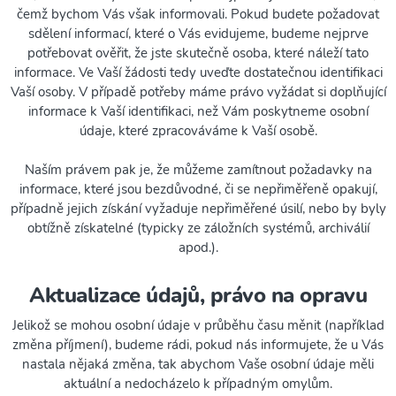
čemž bychom Vás však informovali. Pokud budete požadovat
sdělení informací, které o Vás evidujeme, budeme nejprve
potřebovat ověřit, že jste skutečně osoba, které náleží tato
informace. Ve Vaší žádosti tedy uveďte dostatečnou identifikaci
Vaší osoby. V případě potřeby máme právo vyžádat si doplňující
informace k Vaší identifikaci, než Vám poskytneme osobní
údaje, které zpracováváme k Vaší osobě.
Naším právem pak je, že můžeme zamítnout požadavky na
informace, které jsou bezdůvodné, či se nepřiměřeně opakují,
případně jejich získání vyžaduje nepřiměřené úsilí, nebo by byly
obtížně získatelné (typicky ze záložních systémů, archiválií
apod.).
Aktualizace údajů, právo na opravu
Jelikož se mohou osobní údaje v průběhu času měnit (například
změna příjmení), budeme rádi, pokud nás informujete, že u Vás
nastala nějaká změna, tak abychom Vaše osobní údaje měli
aktuální a nedocházelo k případným omylům.