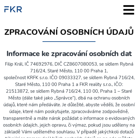
ZPRACOVÁNÍ OSOBNÍCH ÚDAJŮ
Informace ke zpracování osobních dat
Filip Král, IČ 74692976, DIČ CZ8607080053, se sídlem
Rybná
716/24, Staré Město, 110 00 Praha 1
,
společnost KRFK s.r.o. IČO 09033327, se sídlem
Rybná 716/24,
Staré Město, 110 00 Praha 1 a FKR reality s.r.o., IČO:
21513872, se sídlem Rybná 716/24, 110 00, Praha 1 – Staré
Město
(dále také jako „Správce“), dbá na ochranu osobních
údajů, které nám předáváte. Je důležité, abyste věděli, že osobní
údaje, které nám poskytujete, zpracováváme zodpovědně,
transparentně a máte nárok požádat o informace o evidovaných
osobních údajích, jejich opravu, či výmaz, pokud jsou uděleny na
základě Vámi uděleného souhlasu. V případě jakýchkoli dotazů