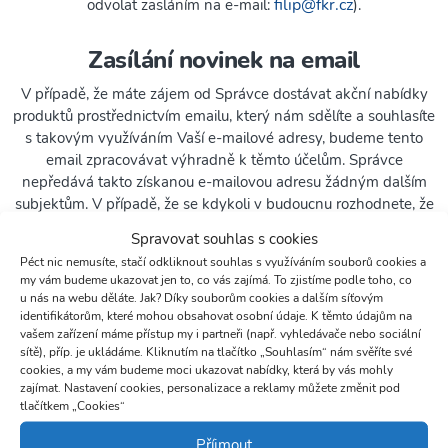
filip@fkr.cz
odvolat zasláním na e-mail:
).
Zasílání novinek na email
V případě, že máte zájem od Správce dostávat akční nabídky
produktů prostřednictvím emailu, který nám sdělíte a souhlasíte
s takovým využíváním Vaší e-mailové adresy, budeme tento
email zpracovávat výhradně k těmto účelům. Správce
nepředává takto získanou e-mailovou adresu žádným dalším
subjektům. V případě, že se kdykoli v budoucnu rozhodnete, že
již nechcete od Správce dostávat e-maily pro tento účel, můžete
Spravovat souhlas s cookies
odvolat svůj souhlas se zpracováním uvedené e-mailové adresy
Péct nic nemusíte, stačí odkliknout souhlas s využíváním souborů cookies a
filip@fkr.cz
na e-mail:
, nebo písemně na adresu sídla
my vám budeme ukazovat jen to, co vás zajímá. To zjistíme podle toho, co
společnosti.
u nás na webu děláte. Jak? Díky souborům cookies a dalším síťovým
identifikátorům, které mohou obsahovat osobní údaje. K těmto údajům na
vašem zařízení máme přístup my i partneři (např. vyhledávače nebo sociální
Zpracování osobních údajů
sítě), příp. je ukládáme. Kliknutím na tlačítko „Souhlasím“ nám svěříte své
cookies, a my vám budeme moci ukazovat nabídky, která by vás mohly
Správce bude na těchto stránkách zpracovávat osobní údaje na
zajímat. Nastavení cookies, personalizace a reklamy můžete změnit pod
základě následujících právních titulů.
tlačítkem „Cookies“
Příjmout
Propagační fotografie