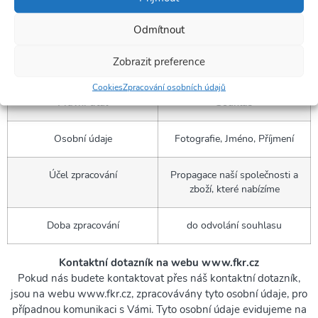
Propagační fotografie na webu www.fkr.cz, jehož
Odmítnout
provozovatelem je Správce. V rámci nabízených služeb,
potřebujeme ke zpracování takovýchto osobních údajů souhlas.
Tento souhlas může osoba vyskytující se na fotografii kdykoli v
Zobrazit preference
budoucnu odvolat.
Cookies
Zpracování osobních údajů
Právní titul
Souhlas
Osobní údaje
Fotografie, Jméno, Příjmení
Účel zpracování
Propagace naší společnosti a
zboží, které nabízíme
Doba zpracování
do odvolání souhlasu
Kontaktní dotazník na webu www.fkr.cz
Pokud nás budete kontaktovat přes náš kontaktní dotazník,
jsou na webu www.fkr.cz, zpracovávány tyto osobní údaje, pro
případnou komunikaci s Vámi. Tyto osobní údaje evidujeme na