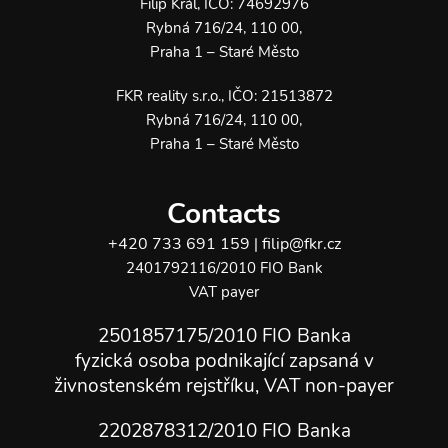
Filip Král, IČO: 74692976
Rybná 716/24, 110 00,
Praha 1 – Staré Město
FKR reality s.r.o., IČO: 21513872
Rybná 716/24, 110 00,
Praha 1 – Staré Město
Contacts
+420 733 691 159
filip@fkr.cz
|
2401792116/2010 FIO Bank
VAT payer
2501857175/2010 FIO Banka
fyzická osoba podnikající zapsaná v
živnostenském rejstříku, VAT non-payer
2202878312/2010
FIO Banka