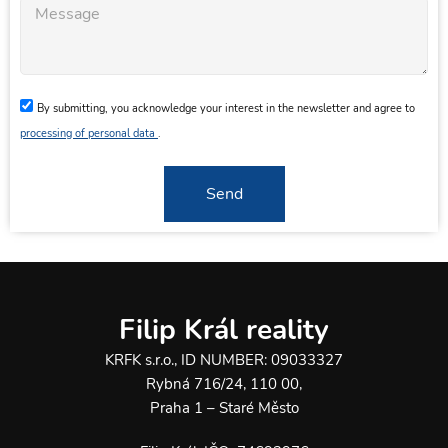
By submitting, you acknowledge your interest in the newsletter and agree to
processing of personal data
.
Send
Filip Král reality
KRFK s.r.o., ID NUMBER: 09033327
Rybná 716/24, 110 00,
Praha 1 – Staré Město