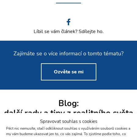
Líbil se vám článek? Sdílejte ho.
Zajímáte se o více informací o tomto tématu?
Ozvěte se mi
Blog:
další rady a tipy z realitního světa
pro vás
Spravovat souhlas s cookies
Péct nic nemusíte, stačí odkliknout souhlas s využíváním souborů cookies a
my vám budeme ukazovat jen to, co vás zajímá. To zjistíme podle toho, co
Nahlédněte do zákulisí realitního světa a přečtěte si aktuální