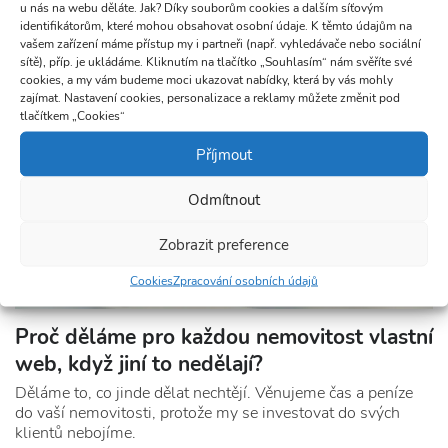
u nás na webu děláte. Jak? Díky souborům cookies a dalším síťovým
informace z oboru.
identifikátorům, které mohou obsahovat osobní údaje. K těmto údajům na
vašem zařízení máme přístup my i partneři (např. vyhledávače nebo sociální
sítě), příp. je ukládáme. Kliknutím na tlačítko „Souhlasím“ nám svěříte své
cookies, a my vám budeme moci ukazovat nabídky, která by vás mohly
zajímat. Nastavení cookies, personalizace a reklamy můžete změnit pod
tlačítkem „Cookies“
Příjmout
Odmítnout
Zobrazit preference
Cookies
Zpracování osobních údajů
Proč děláme pro každou nemovitost vlastní
web, když jiní to nedělají?
Děláme to, co jinde dělat n​echtějí. Věnujeme čas a peníze
do vaší nemovitosti, protože my se investovat do svých
klientů nebojíme.