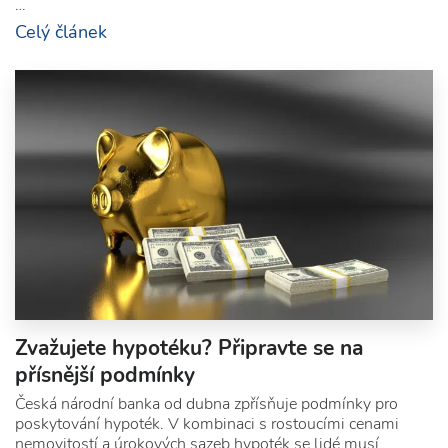
…
Celý článek
Zvažujete hypotéku? Připravte se na
přísnější podmínky
Česká národní banka od dubna zpřísňuje podmínky pro
poskytování hypoték. V kombinaci s rostoucími cenami
nemovitostí a úrokových sazeb hypoték se lidé musí