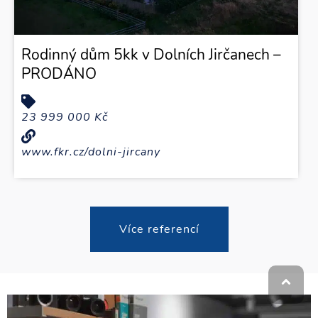
Rodinný dům 5kk v Dolních Jirčanech –
PRODÁNO
23 999 000 Kč
www.fkr.cz/dolni-jircany
Více referencí