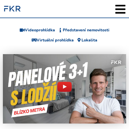
Videoprohlídka
Představení nemovitosti
Virtuální prohlídka
Lokalita