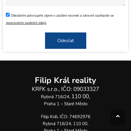
Odesláním potvrzujete zájem o zasílání novinek a zároveň souhlasíte se
zpracováním osobních údajů
.
Odeslat
Filip Král reality
KRFK s.r.o., IČO: 09033327
110 00,
Rybná 716/24,
Praha 1 – Staré Město
Filip Král, IČO: 74692976
Rybná 716/24, 110 00,
Praha 1 – Staré Město