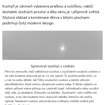
Kuchyň je zároveň vybavena pračkou a sušičkou, nabízí
dostatek úložných prostor a díky oknu je i příjemně světlá.
Stylový obklad a kombinace dřeva s bílými plochami
podtrhují čistý moderní design.
Spravovat souhlas s cookies
Péct nic nemusíte, stačí odkliknout souhlas s využíváním souborů cookies a
my vám budeme ukazovat jen to, co vás zajímá. To zjistíme podle toho, co
u nás na webu děláte. Jak? Díky souborům cookies a dalším síťovým
identifikátorům, které mohou obsahovat osobní údaje. K těmto údajům na
vašem zařízení máme přístup my i partneři (např. vyhledávače nebo sociální
sítě), příp. je ukládáme. Kliknutím na tlačítko „Souhlasím“ nám svěříte své
cookies, a my vám budeme moci ukazovat nabídky, která by vás mohly
zajímat. Nastavení cookies, personalizace a reklamy můžete změnit pod