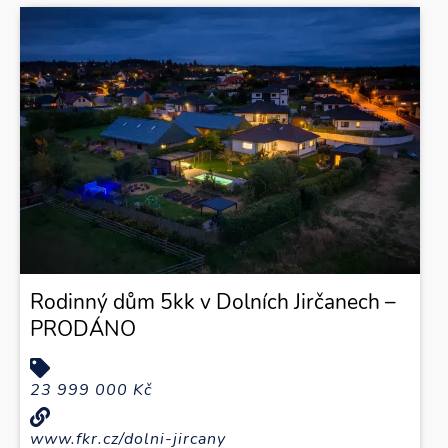
Rodinný dům 5kk v Dolních Jirčanech –
PRODÁNO
23 999 000 Kč
www.fkr.cz/dolni-jircany