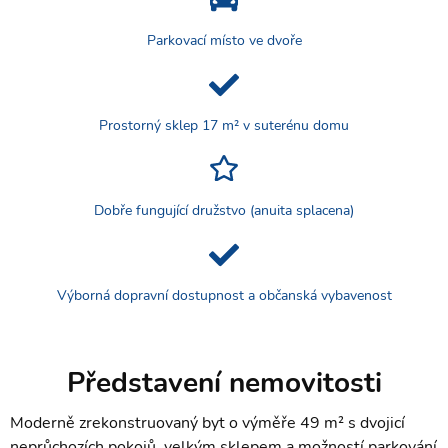
Parkovací místo ve dvoře
Prostorný sklep 17 m² v suterénu domu
Dobře fungující družstvo (anuita splacena)
Výborná dopravní dostupnost a občanská vybavenost
Představení nemovitosti
Moderně zrekonstruovaný byt o výměře 49 m² s dvojicí
neprůchozích pokojů, velkým sklepem a možností parkování