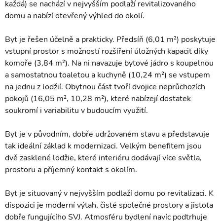
každá) se nachází v nejvyšším podlaží revitalizovaného
domu a nabízí otevřený výhled do okolí.
Byt je řešen účelně a prakticky. Předsíň (6,01 m²) poskytuje
vstupní prostor s možností rozšíření úložných kapacit díky
komoře (3,84 m²). Na ni navazuje bytové jádro s koupelnou
a samostatnou toaletou a kuchyně (10,24 m²) se vstupem
na jednu z lodžií. Obytnou část tvoří dvojice neprůchozích
pokojů (16,05 m², 10,28 m²), které nabízejí dostatek
soukromí i variabilitu v budoucím využití.
Byt je v původním, dobře udržovaném stavu a představuje
tak ideální základ k modernizaci. Velkým benefitem jsou
dvě zasklené lodžie, které interiéru dodávají více světla,
prostoru a příjemný kontakt s okolím.
Byt je situovaný v nejvyšším podlaží domu po revitalizaci. K
dispozici je moderní výtah, čisté společné prostory a jistota
dobře fungujícího SVJ. Atmosféru bydlení navíc podtrhuje