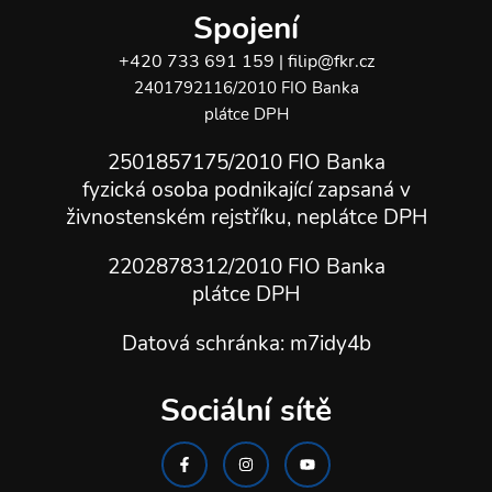
Spojení
+420 733 691 159
filip@fkr.cz
|
2401792116/2010 FIO Banka
plátce DPH
2501857175/2010 FIO Banka
fyzická osoba podnikající zapsaná v
živnostenském rejstříku, neplátce DPH
2202878312/2010
FIO Banka
plátce DPH
Datová schránka: m7idy4b
Sociální sítě