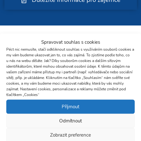
Lokalita
Spravovat souhlas s cookies
Nejzajímavější místa v lokalitě
Péct nic nemusíte, stačí odkliknout souhlas s využíváním souborů cookies a
my vám budeme ukazovat jen to, co vás zajímá. To zjistíme podle toho, co
Žabovřesky patří mezi oblíbené čtvrti Brna. Nabízí
u nás na webu děláte. Jak? Díky souborům cookies a dalším síťovým
identifikátorům, které mohou obsahovat osobní údaje. K těmto údajům na
kompletní občanskou vybavenost, obchody, služby, školy i
vašem zařízení máme přístup my i partneři (např. vyhledávače nebo sociální
školky. V docházkové vzdálenosti najdete zastávky MHD,
sítě), příp. je ukládáme. Kliknutím na tlačítko „Souhlasím“ nám svěříte své
snadno se tak dostanete do centra města. Příjemným
cookies, a my vám budeme moci ukazovat nabídky, která by vás mohly
zajímat. Nastavení cookies, personalizace a reklamy můžete změnit pod
bonusem je i blízkost Wilsonova lesa, který poskytuje
tlačítkem „Cookies“
dostatek prostoru pro procházky i sportovní vyžití.
Příjmout
Odmítnout
Zobrazit preference