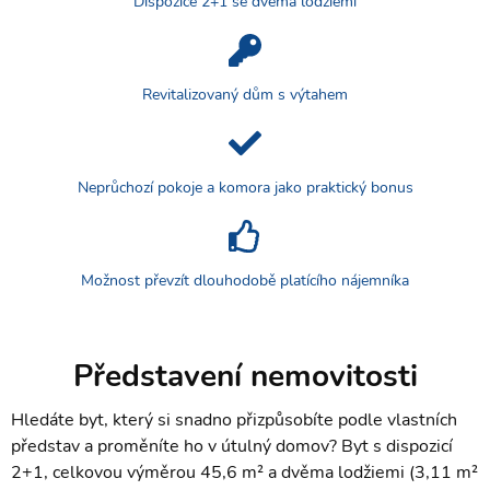
Dispozice 2+1 se dvěma lodžiemi
Revitalizovaný dům s výtahem
Neprůchozí pokoje a komora jako praktický bonus
Možnost převzít dlouhodobě platícího nájemníka
Představení nemovitosti
Hledáte byt, který si snadno přizpůsobíte podle vlastních
představ a proměníte ho v útulný domov? Byt s dispozicí
2+1, celkovou výměrou 45,6 m² a dvěma lodžiemi (3,11 m²