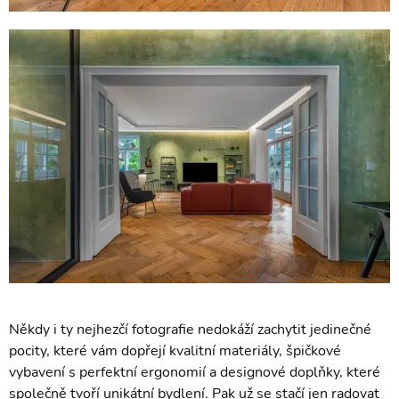
Někdy i ty nejhezčí fotografie nedokáží zachytit jedinečné
pocity, které vám dopřejí kvalitní materiály, špičkové
vybavení s perfektní ergonomií a designové doplňky, které
společně tvoří unikátní bydlení. Pak už se stačí jen radovat