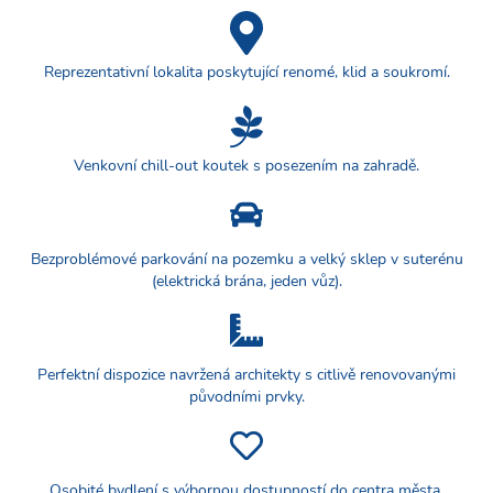
Reprezentativní lokalita poskytující renomé, klid a soukromí.
Venkovní chill-out koutek s posezením na zahradě.
Bezproblémové parkování na pozemku a velký sklep v suterénu
(elektrická brána, jeden vůz).
Perfektní dispozice navržená architekty s citlivě renovovanými
původními prvky.
Osobité bydlení s výbornou dostupností do centra města.