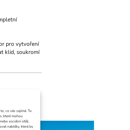
mpletní
or pro vytvoření
t klid, soukromí
ek je oplocen a
o, co vás zajímá. To
ům, které mohou
ebo sociální sítě),
vat nabídky, která by