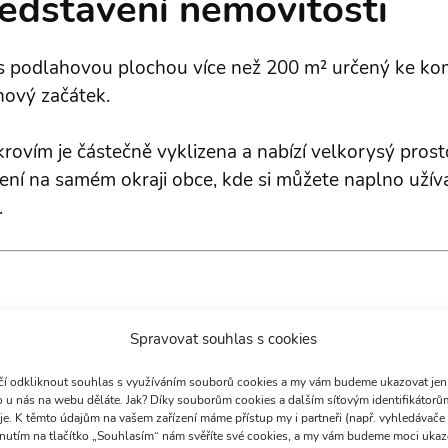
edstavení nemovitosti
s podlahovou plochou více než 200 m² určený ke ko
nový začátek.
ovím je částečně vyklizena a nabízí velkorysý prost
í na samém okraji obce, kde si můžete naplno užíva
.
Spravovat souhlas s cookies
příjezd po obecní asfaltové komunikaci. Celý pozem
od okolního prostředí.
ačí odkliknout souhlas s využíváním souborů cookies a my vám budeme ukazovat jen t
co u nás na webu děláte. Jak? Díky souborům cookies a dalším síťovým identifikátor
e. K těmto údajům na vašem zařízení máme přístup my i partneři (např. vyhledávače n
iknutím na tlačítko „Souhlasím“ nám svěříte své cookies, a my vám budeme moci ukazo