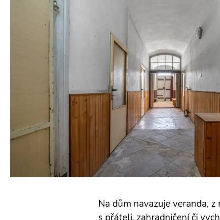
Na dům navazuje veranda, z n
s přáteli, zahradničení či vyc