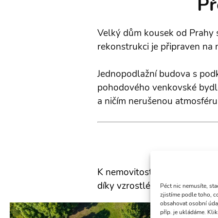
Př
Velký dům kousek od Prahy 
rekonstrukci je připraven na 
Jednopodlažní budova s podkr
pohodového venkovské bydlen
a ničím nerušenou atmosféru
K nemovitosti vede pohodlný 
díky vzrostlé zeleni oddělen 
Péct nic nemusíte, st
zjistíme podle toho, 
obsahovat osobní údaj
příp. je ukládáme. Kl