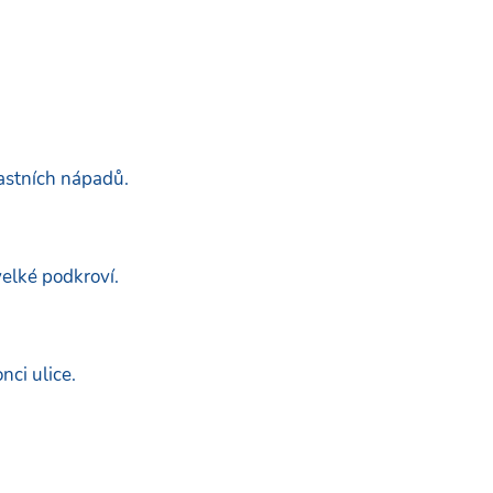
astních nápadů.
velké podkroví.
nci ulice.