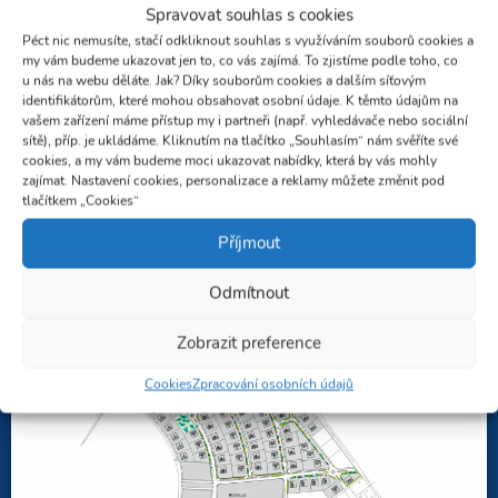
Spravovat souhlas s cookies
Péct nic nemusíte, stačí odkliknout souhlas s využíváním souborů cookies a
kolaudační souhlasy -
my vám budeme ukazovat jen to, co vás zajímá. To zjistíme podle toho, co
kanalizace, vodovod, elektřina,
u nás na webu děláte. Jak? Díky souborům cookies a dalším síťovým
identifikátorům, které mohou obsahovat osobní údaje. K těmto údajům na
komunikace, zeleň
vašem zařízení máme přístup my i partneři (např. vyhledávače nebo sociální
sítě), příp. je ukládáme. Kliknutím na tlačítko „Souhlasím“ nám svěříte své
cookies, a my vám budeme moci ukazovat nabídky, která by vás mohly
zajímat. Nastavení cookies, personalizace a reklamy můžete změnit pod
Půdorys
tlačítkem „Cookies“
Příjmout
Odmítnout
Zobrazit preference
Cookies
Zpracování osobních údajů