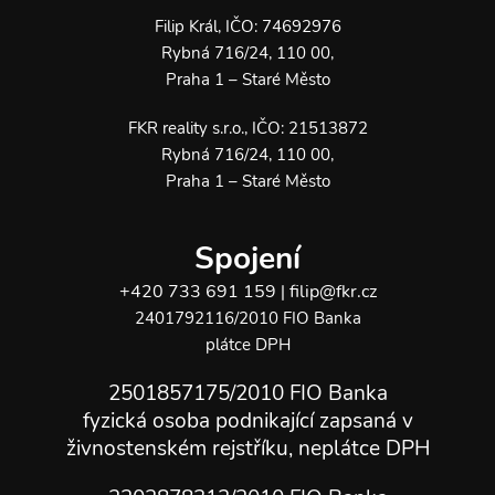
Filip Král, IČO: 74692976
Rybná 716/24, 110 00,
Praha 1 – Staré Město
FKR reality s.r.o., IČO: 21513872
Rybná 716/24, 110 00,
Praha 1 – Staré Město
Spojení
+420 733 691 159
filip@fkr.cz
|
2401792116/2010 FIO Banka
plátce DPH
2501857175/2010 FIO Banka
fyzická osoba podnikající zapsaná v
živnostenském rejstříku, neplátce DPH