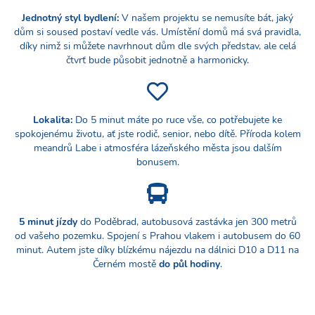
Jednotný styl bydlení:
V našem projektu se nemusíte bát, jaký
dům si soused postaví vedle vás. Umístění domů má svá pravidla,
díky nimž si můžete navrhnout dům dle svých představ, ale celá
čtvrť bude působit jednotně a harmonicky.
Lokalita:
Do 5 minut máte po ruce vše, co potřebujete ke
spokojenému životu, ať jste rodič, senior, nebo dítě. Příroda kolem
meandrů Labe i atmosféra lázeňského města jsou dalším
bonusem.
5 minut jízdy
do Poděbrad, autobusová zastávka jen 300 metrů
od vašeho pozemku. Spojení s Prahou vlakem i autobusem do 60
minut. Autem jste díky blízkému nájezdu na dálnici D10 a D11 na
Černém mostě
do půl hodiny
.