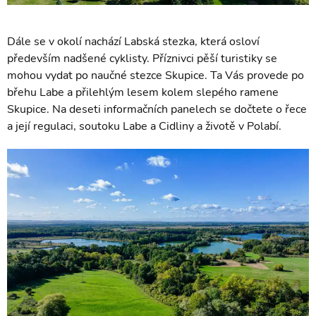
Dále se v okolí nachází Labská stezka, která osloví
především nadšené cyklisty. Příznivci pěší turistiky se
mohou vydat po naučné stezce Skupice. Ta Vás provede po
břehu Labe a přilehlým lesem kolem slepého ramene
Skupice. Na deseti informačních panelech se dočtete o řece
a její regulaci, soutoku Labe a Cidliny a životě v Polabí.