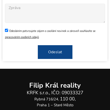
Odesláním potvrzujete zájem o zasílání novinek a zároveň souhlasíte se
zpracováním osobních údajů
.
Odeslat
Filip Král reality
KRFK s.r.o., IČO: 09033327
110 00,
Rybná 716/24,
Praha 1 – Staré Město