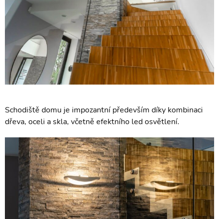
Schodiště domu je impozantní především díky kombinaci
dřeva, oceli a skla, včetně efektního led osvětlení.