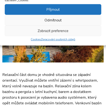
tlačítkem „Cookies“
Příjmout
Odmítnout
Zobrazit preference
Cookies
Zpracování osobních údajů
Relaxační část domu je vhodně situována se západní
orientací. Využívat můžete vnitřní zázemí s whirlpoolem,
který volně navazuje na bazén. Relaxační zóna kolem
bazénu a pergola s letní kuchyní, barem a dostatkem
prostoru k posezení je vybavena audio systémem, který
opět můžete ovládat mobilním telefonem. Venkovní bazén