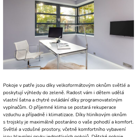
Pokoje v patře jsou díky velkoformátovým oknům světlé a
poskytují výhledy do zeleně. Radost vám i dětem udělá
vlastní šatna a chytré ovládání díky programovatelným
vypínačům. O příjemné klima se postará rekuperace
vzduchu a případně i klimatizace. Díky hliníkovým oknům
s trojskly je maximálně postaráno o vaše pohodlí a komfort.
Světlé a vzdušné prostory, včetně komfortního vybavení
jsou hlavními prvky jednotlivých pokojů. Dětské pokoje