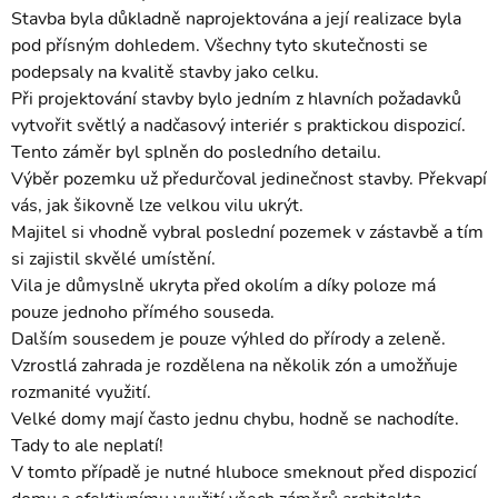
Stavba byla důkladně naprojektována a její realizace byla
pod přísným dohledem. Všechny tyto skutečnosti se
podepsaly na kvalitě stavby jako celku.
Při projektování stavby bylo jedním z hlavních požadavků
vytvořit světlý a nadčasový interiér s praktickou dispozicí.
Tento záměr byl splněn do posledního detailu.
Výběr pozemku už předurčoval jedinečnost stavby. Překvapí
vás, jak šikovně lze velkou vilu ukrýt.
Majitel si vhodně vybral poslední pozemek v zástavbě a tím
si zajistil skvělé umístění.
Vila je důmyslně ukryta před okolím a díky poloze má
pouze jednoho přímého souseda.
Dalším sousedem je pouze výhled do přírody a zeleně.
Vzrostlá zahrada je rozdělena na několik zón a umožňuje
rozmanité využití.
Velké domy mají často jednu chybu, hodně se nachodíte.
Tady to ale neplatí!
V tomto případě je nutné hluboce smeknout před dispozicí