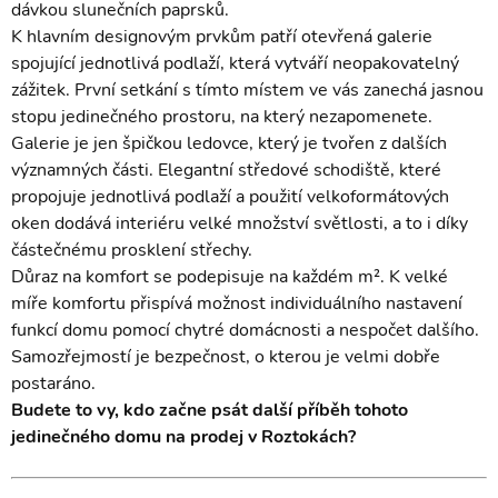
dávkou slunečních paprsků.
K hlavním designovým prvkům patří otevřená galerie
spojující jednotlivá podlaží, která vytváří neopakovatelný
zážitek. První setkání s tímto místem ve vás zanechá jasnou
stopu jedinečného prostoru, na který nezapomenete.
Galerie je jen špičkou ledovce, který je tvořen z dalších
významných části. Elegantní středové schodiště, které
propojuje jednotlivá podlaží a použití velkoformátových
oken dodává interiéru velké množství světlosti, a to i díky
částečnému prosklení střechy.
Důraz na komfort se podepisuje na každém m². K velké
míře komfortu přispívá možnost individuálního nastavení
funkcí domu pomocí chytré domácnosti a nespočet dalšího.
Samozřejmostí je bezpečnost, o kterou je velmi dobře
postaráno.
Budete to vy, kdo začne psát další příběh tohoto
jedinečného domu na prodej v Roztokách?