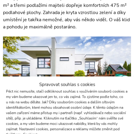
m² a třemi podlažími majiteli dopřeje komfortních 475 m²
podlahové plochy. Zahrada je kryta vzrostlou zelení a díky
umístění je takřka nemožné, aby vás někdo viděl. O váš klid
a pohodu je maximálně postaráno.
Spravovat souhlas s cookies
Péct nic nemusíte, stačí odkliknout souhlas s využíváním souborů cookies a
my vám budeme ukazovat jen to, co vás zajímá. To zjistíme podle toho, co
u nás na webu děláte. Jak? Díky souborům cookies a dalším síťovým
identifikátorům, které mohou obsahovat osobní údaje. K těmto údajům na
vašem zařízení máme přístup my i partneři (např. vyhledávače nebo sociální
sítě), příp. je ukládáme. Kliknutím na tlačítko „Souhlasím“ nám svěříte své
cookies, a my vám budeme moci ukazovat nabídky, která by vás mohly
zajímat. Nastavení cookies, personalizace a reklamy můžete změnit pod