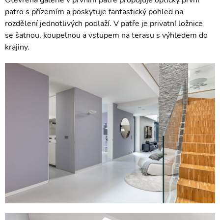
Otevřená galerie v prvním patře propojuje opticky první
patro s přízemím a poskytuje fantastický pohled na
rozdělení jednotlivých podlaží. V patře je privatní ložnice
se šatnou, koupelnou a vstupem na terasu s výhledem do
krajiny.