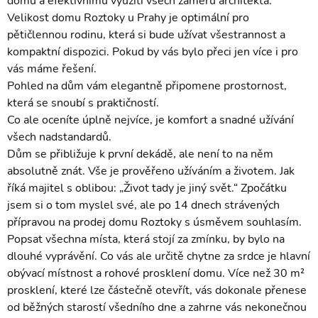
domu a efektivnímu využití všech záměrů architekta.
Velikost domu Roztoky u Prahy je optimální pro
pětičlennou rodinu, která si bude užívat všestrannost a
kompaktní dispozici. Pokud by vás bylo přeci jen více i pro
vás máme řešení.
Pohled na dům vám elegantně připomene prostornost,
která se snoubí s praktičností.
Co ale oceníte úplně nejvíce, je komfort a snadné užívání
všech nadstandardů.
Dům se přibližuje k první dekádě, ale není to na něm
absolutně znát. Vše je prověřeno užíváním a životem. Jak
říká majitel s oblibou: „Život tady je jiný svět.“ Zpočátku
jsem si o tom myslel své, ale po 14 dnech strávených
přípravou na prodej domu Roztoky s úsměvem souhlasím.
Popsat všechna místa, která stojí za zmínku, by bylo na
dlouhé vyprávění. Co vás ale určitě chytne za srdce je hlavní
obývací místnost a rohové prosklení domu. Více než 30 m²
prosklení, které lze částečně otevřít, vás dokonale přenese
od běžných starostí všedního dne a zahrne vás nekonečnou