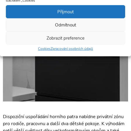
tlačítkem „Cookies“
Příjmout
Odmítnout
Zobrazit preference
Cookies
Zpracování osobních údajů
Dispoziční uspořádání horního patra nabídne privátní zónu
pro rodiče, pracovnu a další dva dětské pokoje. K výhodám
patří větší světlost díky velkoformátovým oknům a také