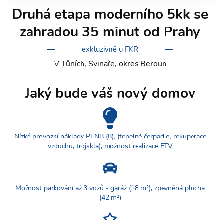
Druhá etapa moderního 5kk se
zahradou 35 minut od Prahy
exkluzivně u FKR
V Tůních, Svinaře, okres Beroun
Jaký bude váš nový domov
Nízké provozní náklady PENB (B), (tepelné čerpadlo, rekuperace
vzduchu, trojskla), možnost realizace FTV
Možnost parkování až 3 vozů - garáž (18 m²), zpevněná plocha
(42 m²)